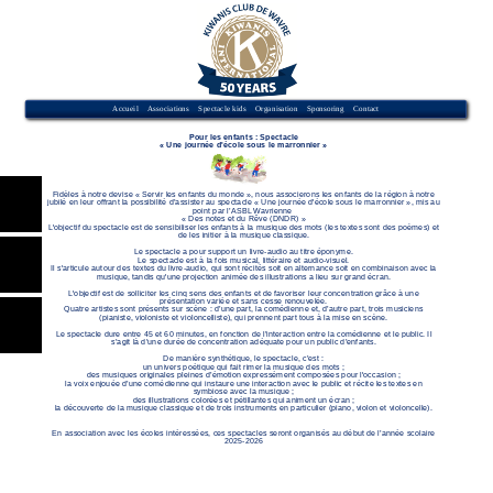
Accueil
Associations
Spectacle kids
Organisation
Sponsoring
Contact
Pour les enfants : Spectacle
« Une journée d'école sous le marronnier »
Fidèles à notre devise « Servir les enfants du monde », nous associerons les enfants de la région à notre
jubilé en leur offrant la possibilité d’assister au spectacle « Une journée d'école sous le marronnier », mis au
point par l’ASBL Wavrienne
« Des notes et du Rêve (DNDR) »
L'objectif du spectacle est de sensibiliser les enfants à la musique des mots (les textes sont des poèmes) et
de les initier à la musique classique.
Le spectacle a pour support un livre-audio au titre éponyme.
Le spectacle est à la fois musical, littéraire et audio-visuel.
Il s'articule autour des textes du livre-audio, qui sont récités soit en alternance soit en combinaison avec la
musique, tandis qu'une projection animée des illustrations a lieu sur grand écran.
L'objectif est de solliciter les cinq sens des enfants et de favoriser leur concentration grâce à une
présentation variée et sans cesse renouvelée.
Quatre artistes sont présents sur scène : d’une part, la comédienne et, d’autre part, trois musiciens
(pianiste, violoniste et violoncelliste), qui prennent part tous à la mise en scène.
Le spectacle dure entre 45 et 60 minutes, en fonction de l’interaction entre la comédienne et le public. Il
s’agit là d’une durée de concentration adéquate pour un public d’enfants.
De manière synthétique, le spectacle, c’est :
un univers poétique qui fait rimer la musique des mots ;
des musiques originales pleines d’émotion expressément composées pour l'occasion ;
la voix enjouée d’une comédienne qui instaure une interaction avec le public et récite les textes en
symbiose avec la musique ;
des illustrations colorées et pétillantes qui animent un écran ;
la découverte de la musique classique et de trois instruments en particulier (piano, violon et violoncelle).
En association avec les écoles intéressées, ces spectacles seront organisés au début de l’année scolaire
2025-2026