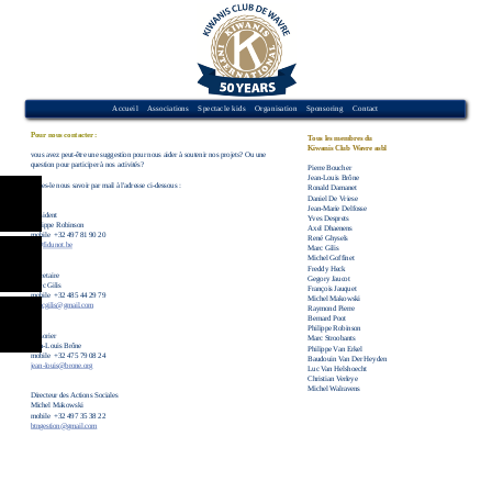
Accueil
Associations
Spectacle kids
Organisation
Sponsoring
Contact
Pour nous contacter :
Tous les membres du
Kiwanis Club Wavre asbl
vous avez peut-être une suggestion pour nous aider à soutenir nos projets? Ou une
question pour participer à nos activités?
Pierre Boucher
Jean-Louis Brône
Faites-le nous savoir par mail à l'adresse ci-dessous :
Ronald Damanet
Daniel De Vriese
Jean-Marie Delfosse
Président
Yves Desprets
Philippe Robinson
Axel Dhaenens
mobile ‭ +32 497 81 90 20
René Ghysels
pr@fidunot.be
Marc Gilis
Michel Goffinet
Freddy Heck
Sécretaire
Gegory Jaucot
Marc Gilis
François Jauquet
mobile +32 485 44 29 79
Michel Makowski
marcgilis@gmail.com
Raymond Pierre
Bernard Poot
Philippe Robinson
Trésorier
Marc Stroobants
Jean-Louis Brône
Philippe Van Erkel
mobile ‭ +32 475 79 08 24
Baudouin Van Der Heyden
jean-louis@brone.org
Luc Van Helshoecht
Christian Verleye
Michel Walravens
Directeur des Actions Sociales
Michel Makowski
mobile ‭ +32 497 35 38 22
btngestion@gmail.com