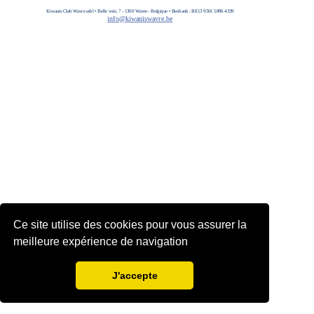
Kiwanis Club Wavre asbl • Belle voie, 7 - 1300 Wavre - Belgique • Beobank : BE13 9501 5896 4339
info@kiwaniswavre.be
Ce site utilise des cookies pour vous assurer la
meilleure expérience de navigation
J'accepte