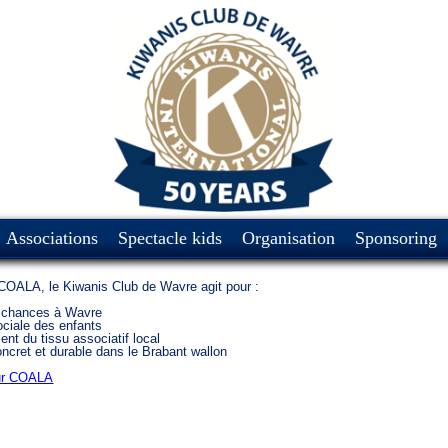
Associations
Spectacle kids
Organisation
Sponsoring
COALA, le Kiwanis Club de Wavre agit pour :
es chances à Wavre
sociale des enfants
ent du tissu associatif local
ncret et durable dans le Brabant wallon
sur COALA